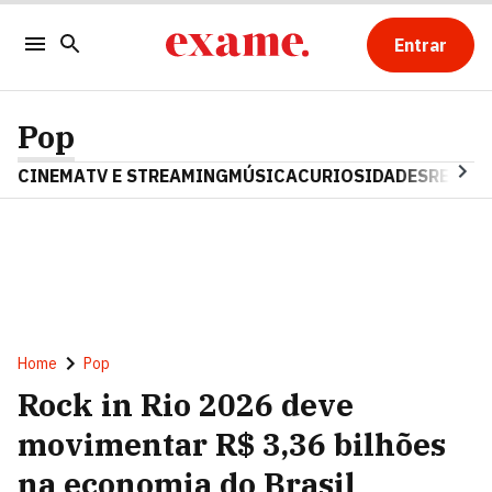
Entrar
Pop
CINEMA
TV E STREAMING
MÚSICA
CURIOSIDADES
REALIT
Home
Pop
Rock in Rio 2026 deve
movimentar R$ 3,36 bilhões
na economia do Brasil