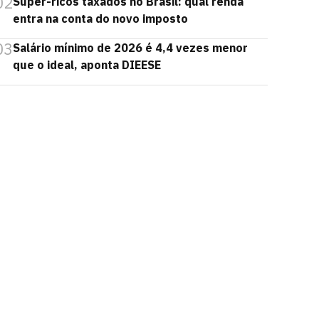
02
Super-ricos taxados no Brasil: qual renda
entra na conta do novo imposto
03
Salário mínimo de 2026 é 4,4 vezes menor
que o ideal, aponta DIEESE