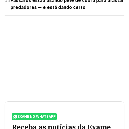
03
Pássaros estão usando pele de cobra para afastar
predadores — e está dando certo
EXAME NO WHATSAPP
Receba as notícias da Exame