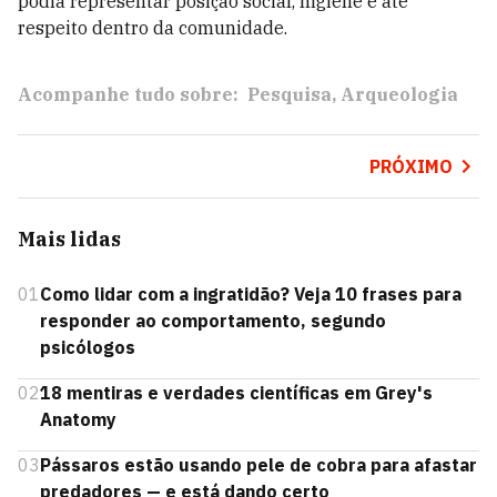
podia representar posição social, higiene e até
respeito dentro da comunidade.
Acompanhe tudo sobre:
Pesquisa
Arqueologia
PRÓXIMO
Mais lidas
01
Como lidar com a ingratidão? Veja 10 frases para
responder ao comportamento, segundo
psicólogos
02
18 mentiras e verdades científicas em Grey's
Anatomy
03
Pássaros estão usando pele de cobra para afastar
predadores — e está dando certo