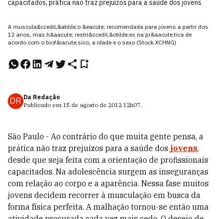
capacitados, prática não traz prejuízos para a saúde dos jovens
A muscula&ccedil;&atilde;o &eacute; recomendada para jovens a partir dos
12 anos, mas h&aacute; restri&ccedil;&otilde;es na pr&aacute;tica de
acordo com o biof&iacute;sico, a idade e o sexo (Stock.XCHNG)
Da Redação
DR
Publicado em
15 de agosto de 2012
12h07
.
São Paulo - Ao contrário do que muita gente pensa, a
prática não traz prejuízos para a saúde dos
jovens
,
desde que seja feita com a orientação de profissionais
capacitados. Na adolescência surgem as inseguranças
com relação ao corpo e a aparência. Nessa fase muitos
jovens decidem recorrer à musculação em busca da
forma física perfeita. A malhação tornou-se então uma
atividade procurada cada vez mais cedo. O desejo de