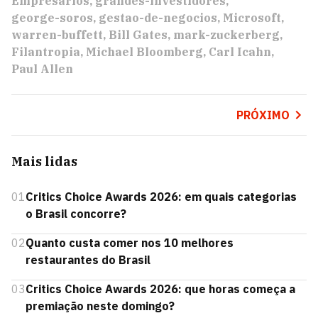
Empresários
grandes-investidores
george-soros
gestao-de-negocios
Microsoft
warren-buffett
Bill Gates
mark-zuckerberg
Filantropia
Michael Bloomberg
Carl Icahn
Paul Allen
PRÓXIMO
Mais lidas
01
Critics Choice Awards 2026: em quais categorias
o Brasil concorre?
02
Quanto custa comer nos 10 melhores
restaurantes do Brasil
03
Critics Choice Awards 2026: que horas começa a
premiação neste domingo?