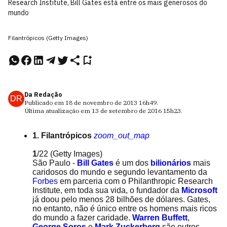
Research Institute, Bill Gates está entre os mais generosos do
mundo
Filantrópicos (Getty Images)
Da Redação
DR
Publicado em
18 de novembro de 2013
16h49
.
Última atualização em
13 de setembro de 2016
15h23
.
1. Filantrópicos
zoom_out_map
1
/22
(Getty Images)
São Paulo -
Bill Gates
é um dos
bilionários
mais
caridosos do mundo e segundo levantamento da
Forbes
em parceria com o Philanthropic Research
Institute, em toda sua vida, o fundador da
Microsoft
já doou pelo menos 28 bilhões de dólares. Gates,
no entanto, não é único entre os homens mais ricos
do mundo a fazer caridade.
Warren Buffett
,
George Soros
e
Mark Zuckerberg
são outros