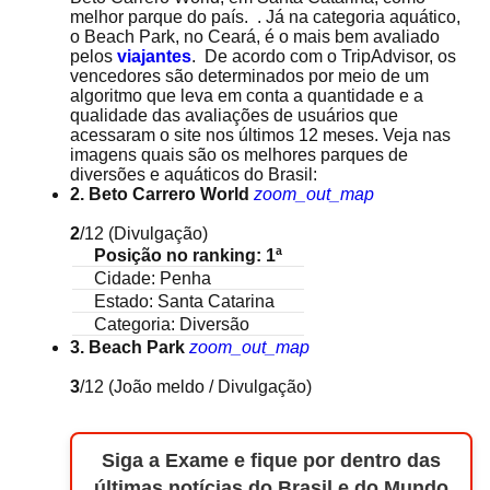
melhor parque do país. . Já na categoria aquático,
o Beach Park, no Ceará, é o mais bem avaliado
pelos
viajantes
. De acordo com o TripAdvisor, os
vencedores são determinados por meio de um
algoritmo que leva em conta a quantidade e a
qualidade das avaliações de usuários que
acessaram o site nos últimos 12 meses. Veja nas
imagens quais são os melhores parques de
diversões e aquáticos do Brasil:
2. Beto Carrero World
zoom_out_map
2
/12
(Divulgação)
Posição no ranking: 1ª
Cidade: Penha
Estado: Santa Catarina
Categoria: Diversão
3. Beach Park
zoom_out_map
3
/12
(João meldo / Divulgação)
Siga a Exame e fique por dentro das
últimas notícias do Brasil e do Mundo