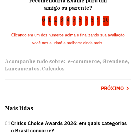
recomendaria Exame para um
amigo ou parente?
0
1
2
3
4
5
6
7
8
9
10
Clicando em um dos números acima e finalizando sua avaliação
você nos ajudará a melhorar ainda mais.
Acompanhe tudo sobre:
e-commerce
Grendene
Lançamentos
Calçados
PRÓXIMO
Mais lidas
01
Critics Choice Awards 2026: em quais categorias
o Brasil concorre?