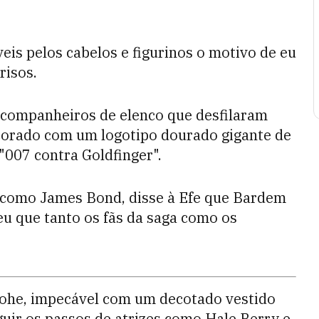
.
is pelos cabelos e figurinos o motivo de eu
risos.
 companheiros de elenco que desfilaram
ecorado com um logotipo dourado gigante de
 "007 contra Goldfinger".
ez como James Bond, disse à Efe que Bardem
eu que tanto os fãs da saga como os
lohe, impecável com um decotado vestido
guir os passos de atrizes como Hale Berry e