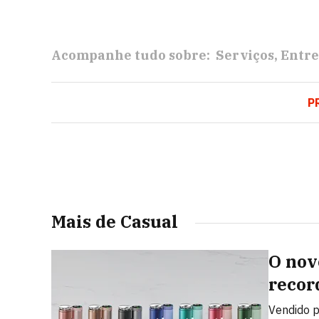
Acompanhe tudo sobre:
Serviços
Entr
P
Mais de Casual
O nov
recor
Vendido p