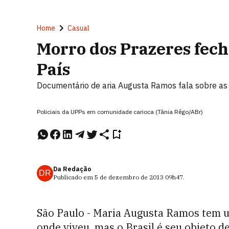
Home
Casual
Morro dos Prazeres fecha
País
Documentário de aria Augusta Ramos fala sobre as
Policiais da UPPs em comunidade carioca (Tânia Rêgo/ABr)
Da Redação
DR
Publicado em
5 de dezembro de 2013
09h47
.
São Paulo - Maria Augusta Ramos tem u
onde viveu, mas o Brasil é seu objeto d