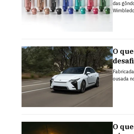
das gôndo
Wimbledon
O que
desaf
Fabricada
ousada no
O que