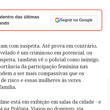
 dentro das últimas
Seguir no Google
Mundo
iram com suspeita. Até prova em contrário,
avelado é um criminoso em potencial, ou
suspeita, também vê o policial como inimigo.
portância da participação feminina nas
endem a ser mais compassivas que os
 de risco e essas mulheres às vezes
família.
me está em exibição em salas da cidade - e
tá na Polônia. Viajou no domingo, via