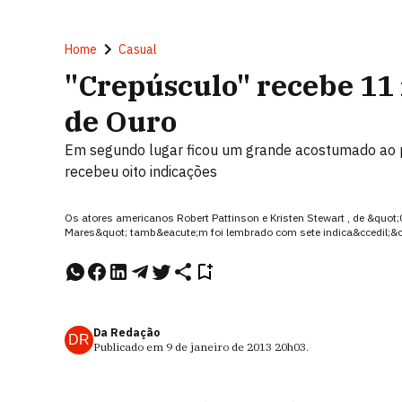
Home
Casual
"Crepúsculo" recebe 11
de Ouro
Em segundo lugar ficou um grande acostumado ao pr
recebeu oito indicações
Os atores americanos Robert Pattinson e Kristen Stewart , de &quo
Mares&quot; tamb&eacute;m foi lembrado com sete indica&ccedil;&oti
Da Redação
DR
Publicado em
9 de janeiro de 2013
20h03
.