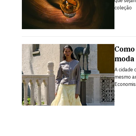
que sejam
coleção
Como 
moda 
A cidade
mesmo ano
Economist