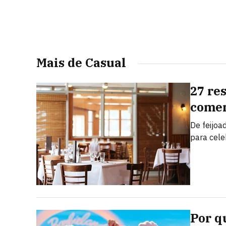
Mais de Casual
27 re
comem
De feijoa
para cele
Por q