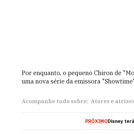
Por enquanto, o pequeno Chiron de "Mo
uma nova série da emissora "Showtime",
Acompanhe tudo sobre:
Atores e atrize
PRÓXIMO
Disney terá