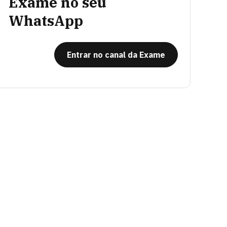
Exame no seu
WhatsApp
Entrar no canal da Exame