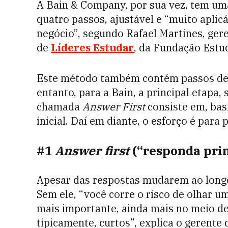
A
Bain & Company, por sua vez, tem uma
quatro passos, ajustável e “muito apli
negócio”, segundo Rafael Martines, ger
de
Líderes Estudar
, da Fundação Estud
Este método também contém passos de d
entanto, para a Bain, a principal etapa,
chamada
Answer First
consiste em, bas
inicial. Daí em diante, o esforço é para
#1
Answer first
(“responda pri
Apesar das respostas mudarem ao longo d
Sem ele, “você corre o risco de olhar u
mais importante, ainda mais no meio de
tipicamente, curtos”, explica o gerente