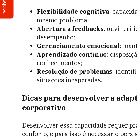
Pesquisa
Flexibilidade cognitiva
: capacid
mesmo problema;
Abertura a feedbacks
: ouvir crít
desempenho;
Gerenciamento emocional
: man
Aprendizado contínuo
: disposiç
conhecimentos;
Resolução de problemas
: identi
situações inesperadas.
Dicas para desenvolver a adap
corporativo
Desenvolver essa capacidade requer prá
conforto, e para isso é necessário pers