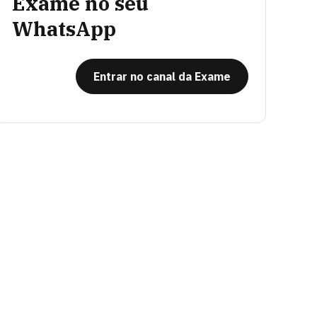
Exame no seu
WhatsApp
Entrar no canal da Exame