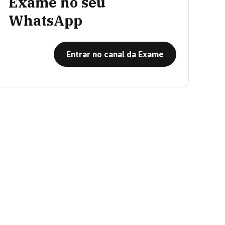
Exame no seu
WhatsApp
Entrar no canal da Exame