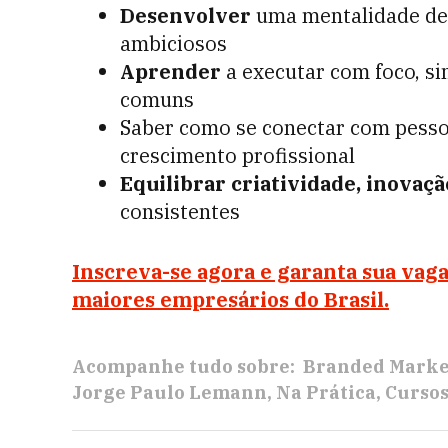
Desenvolver
uma mentalidade de 
ambiciosos
Aprender
a executar com foco, sim
comuns
Saber como se conectar com pessoa
crescimento profissional
Equilibrar criatividade, inovaç
consistentes
Inscreva-se agora e garanta sua vag
maiores empresários do Brasil.
Acompanhe tudo sobre:
Branded Marke
Jorge Paulo Lemann
Na Prática
Cursos