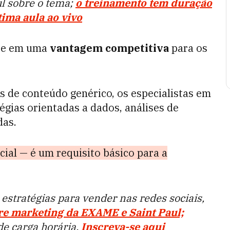
l sobre o tema;
o treinamento tem duração
tima aula ao vivo
-se em uma
vantagem competitiva
para os
 de conteúdo genérico, os especialistas em
égias orientadas a dados, análises de
das.
ial — é um requisito básico para a
estratégias para vender nas redes sociais,
re marketing da EXAME e Saint Paul;
de carga horária.
Inscreva-se aqui