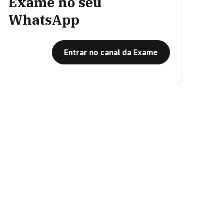
Exame no seu
WhatsApp
Entrar no canal da Exame