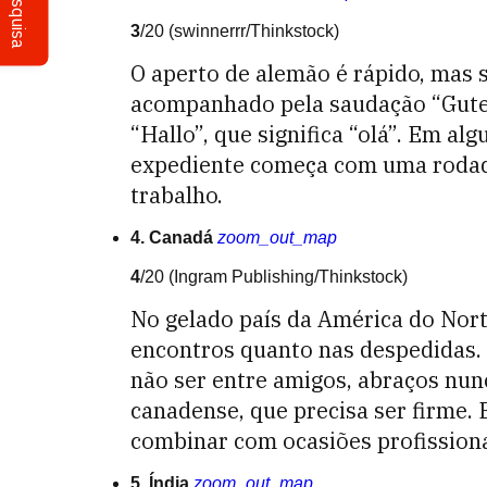
Pesquisa
3
/20
(swinnerrr/Thinkstock)
O aperto de alemão é rápido, mas
acompanhado pela saudação “Guten
“Hallo”, que significa “olá”. Em a
expediente começa com uma rodada
trabalho.
4. Canadá
zoom_out_map
4
/20
(Ingram Publishing/Thinkstock)
No gelado país da América do Nor
encontros quanto nas despedidas. 
não ser entre amigos, abraços n
canadense, que precisa ser firme
combinar com ocasiões profissiona
5. Índia
zoom_out_map