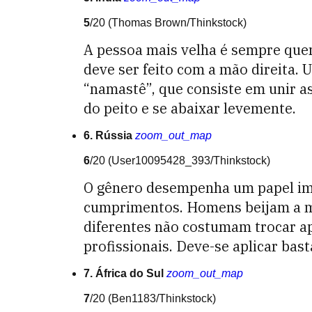
5
/20
(Thomas Brown/Thinkstock)
A pessoa mais velha é sempre que
deve ser feito com a mão direita. U
“namastê”, que consiste em unir a
do peito e se abaixar levemente.
6. Rússia
zoom_out_map
6
/20
(User10095428_393/Thinkstock)
O gênero desempenha um papel imp
cumprimentos. Homens beijam a m
diferentes não costumam trocar ap
profissionais. Deve-se aplicar bast
7. África do Sul
zoom_out_map
7
/20
(Ben1183/Thinkstock)