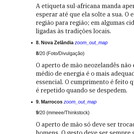
A etiqueta sul-africana manda ape
esperar até que ela solte a sua. O
região para região; em algumas cid
ligadas às tradições locais.
8. Nova Zelândia
zoom_out_map
8
/20
(Foto/Divulgação)
O aperto de mão neozelandês não é
médio de energia é o mais adequad
essencial. O cumprimento é feito
é repetido quando se despedem.
9. Marrocos
zoom_out_map
9
/20
(mmeee/Thinkstock)
O aperto de mão só deve ser troca
homens. O gesto deve ser sempre g