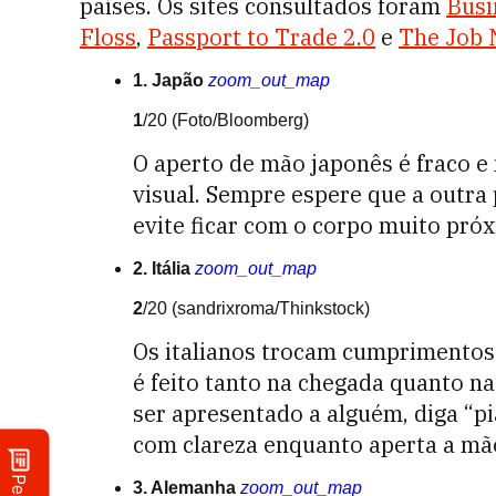
países. Os sites consultados foram
Busi
Floss
,
Passport to Trade 2.0
e
The Job 
1. Japão
zoom_out_map
1
/20
(Foto/Bloomberg)
O aperto de mão japonês é fraco 
visual. Sempre espere que a outra
evite ficar com o corpo muito pró
2. Itália
zoom_out_map
2
/20
(sandrixroma/Thinkstock)
Os italianos trocam cumprimentos 
é feito tanto na chegada quanto n
ser apresentado a alguém, diga “pi
com clareza enquanto aperta a mã
3. Alemanha
zoom_out_map