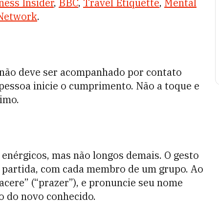
ness Insider
,
BBC
,
Travel Etiquette
,
Mental
Network
.
e não deve ser acompanhado por contato
 pessoa inicie o cumprimento. Não a toque e
ximo.
enérgicos, mas não longos demais. O gesto
a partida, com cada membro de um grupo. Ao
acere” (“prazer”), e pronuncie seu nome
o do novo conhecido.