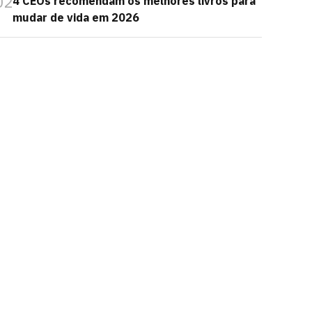
02
4 CEOs recomendam os melhores livros para
mudar de vida em 2026