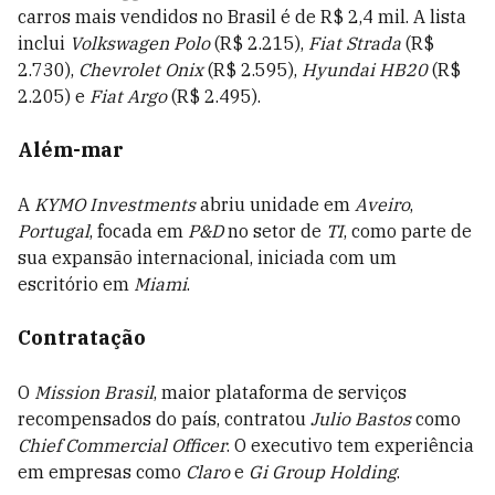
carros mais vendidos no Brasil é de R$ 2,4 mil. A lista
inclui
Volkswagen Polo
(R$ 2.215),
Fiat Strada
(R$
2.730),
Chevrolet Onix
(R$ 2.595),
Hyundai HB20
(R$
2.205) e
Fiat Argo
(R$ 2.495).
Além-mar
A
KYMO Investments
abriu unidade em
Aveiro
,
Portugal
, focada em
P&D
no setor de
TI
, como parte de
sua expansão internacional, iniciada com um
escritório em
Miami
.
Contratação
O
Mission Brasil
, maior plataforma de serviços
recompensados do país, contratou
Julio Bastos
como
Chief Commercial Officer
. O executivo tem experiência
em empresas como
Claro
e
Gi Group Holding
.