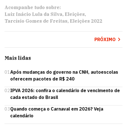
Acompanhe tudo sobre:
Luiz Inácio Lula da Silva
Eleições
Tarcísio Gomes de Freitas
Eleições 2022
PRÓXIMO
Mais lidas
01
Após mudanças do governo na CNH, autoescolas
oferecem pacotes de R$ 240
02
IPVA 2026: confira o calendário de vencimento de
cada estado do Brasil
03
Quando começa o Carnaval em 2026? Veja
calendário