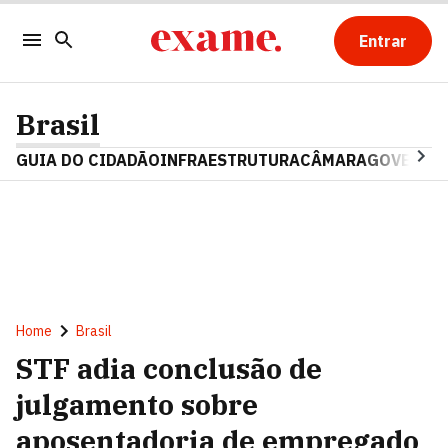
Entrar
Brasil
GUIA DO CIDADÃO
INFRAESTRUTURA
CÂMARA
GOVERNO 
Home
Brasil
STF adia conclusão de
julgamento sobre
aposentadoria de empregado