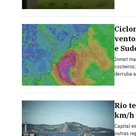
Ciclo
vento
e Sud
Inmet man
costeiros
derruba a
Rio t
km/h 
Capital e
outras re