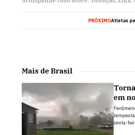
Acompanhe tudo sobre:
Doenças
Zika
PRÓXIMO
Atletas p
Mais de Brasil
Torna
em no
Fenômeno
tempesta
sexta-fei