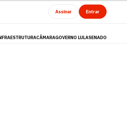
Assinar
Entrar
NFRAESTRUTURA
CÂMARA
GOVERNO LULA
SENADO