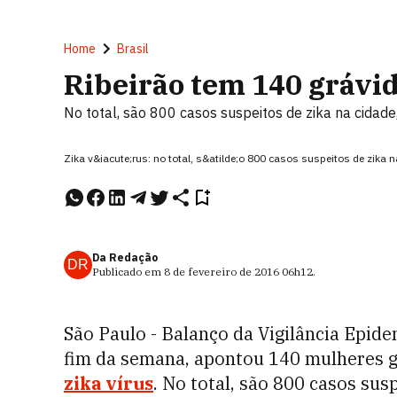
Home
Brasil
Ribeirão tem 140 grávid
No total, são 800 casos suspeitos de zika na cidad
Zika v&iacute;rus: no total, s&atilde;o 800 casos suspeitos de zika 
Da Redação
DR
Publicado em
8 de fevereiro de 2016
06h12
.
São Paulo - Balanço da Vigilância Epide
fim da semana, apontou 140 mulheres gr
zika vírus
. No total, são 800 casos sus