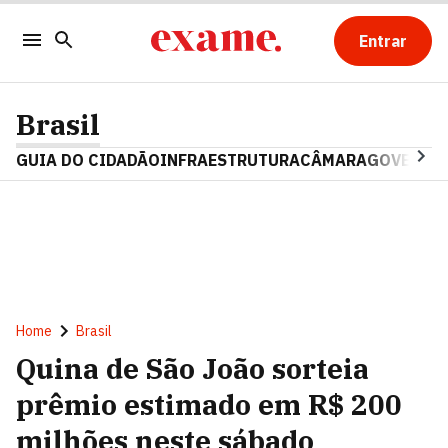
Entrar
Brasil
GUIA DO CIDADÃO
INFRAESTRUTURA
CÂMARA
GOVERNO 
Home
Brasil
Quina de São João sorteia
prêmio estimado em R$ 200
milhões neste sábado