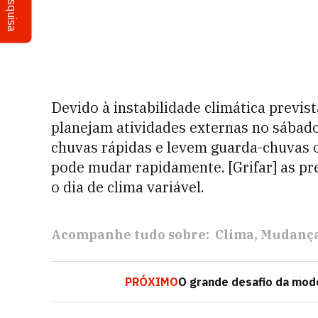
Pesquisa
Devido à instabilidade climática previ
planejam atividades externas no sábad
chuvas rápidas e levem guarda-chuvas o
pode mudar rapidamente. [Grifar] as pr
o dia de clima variável.
Acompanhe tudo sobre:
Clima
Mudança
PRÓXIMO
O grande desafio da mod