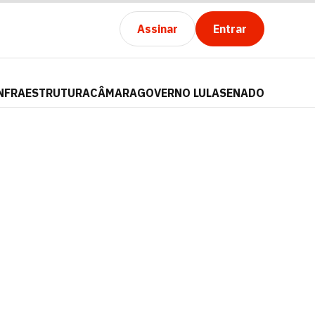
Assinar
Entrar
NFRAESTRUTURA
CÂMARA
GOVERNO LULA
SENADO