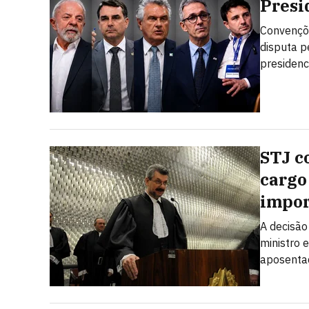
Presi
Convençõe
disputa p
presidenc
STJ c
cargo
impor
A decisão
ministro 
aposenta