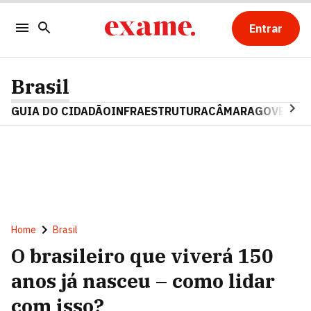
Entrar
Brasil
GUIA DO CIDADÃO
INFRAESTRUTURA
CÂMARA
GOVERNO 
Home
Brasil
O brasileiro que viverá 150
anos já nasceu – como lidar
com isso?