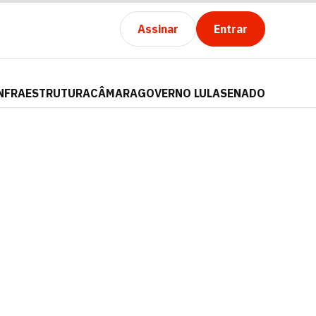
Assinar
Entrar
NFRAESTRUTURA
CÂMARA
GOVERNO LULA
SENADO