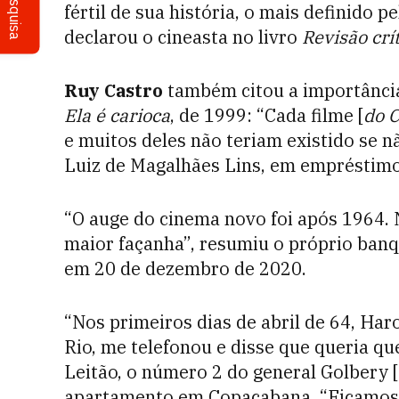
Pesquisa
fértil de sua história, o mais definido 
declarou o cineasta no livro
Revisão crí
Ruy Castro
também citou a importânci
Ela é carioca
, de 1999: “Cada filme [
do 
e muitos deles não teriam existido se n
Luiz de Magalhães Lins, em empréstimos
“O auge do cinema novo foi após 1964.
maior façanha”, resumiu o próprio banq
em 20 de dezembro de 2020.
“Nos primeiros dias de abril de 64, Har
Rio, me telefonou e disse que queria q
Leitão, o número 2 do general Golbery [
apartamento em Copacabana. “Ficamos nó