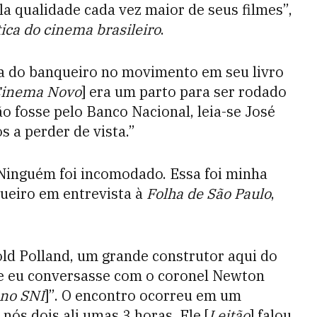
pela qualidade cada vez maior de seus filmes”,
tica do cinema brasileiro
.
a do banqueiro no movimento em seu livro
Cinema Novo
] era um parto para ser rodado
ão fosse pelo Banco Nacional, leia-se José
 a perder de vista.”
 Ninguém foi incomodado. Essa foi minha
ueiro em entrevista à
Folha de São Paulo
,
old Polland, um grande construtor aqui do
ue eu conversasse com o coronel Newton
no SNI
]”. O encontro ocorreu em um
s dois ali umas 3 horas. Ele [
Leitão
] falou