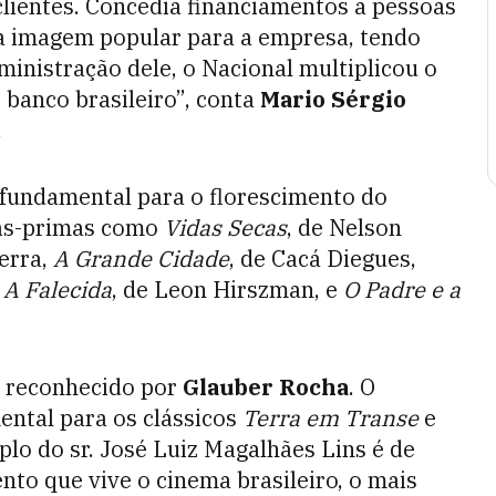
clientes. Concedia financiamentos a pessoas
ma imagem popular para a empresa, tendo
inistração dele, o Nacional multiplicou o
 banco brasileiro”, conta
Mario Sérgio
.
 fundamental para o florescimento do
ras-primas como
Vidas Secas
, de Nelson
erra,
A Grande Cidade
, de Cacá Diegues,
,
A Falecida
, de Leon Hirszman, e
O Padre e a
 reconhecido por
Glauber Rocha
. O
ental para os clássicos
Terra em Transe
e
plo do sr. José Luiz Magalhães Lins é de
to que vive o cinema brasileiro, o mais