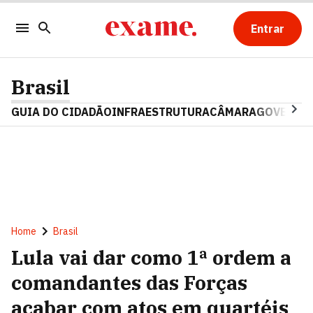
Entrar
Brasil
GUIA DO CIDADÃO
INFRAESTRUTURA
CÂMARA
GOVERNO 
Home
Brasil
Lula vai dar como 1ª ordem a
comandantes das Forças
acabar com atos em quartéis