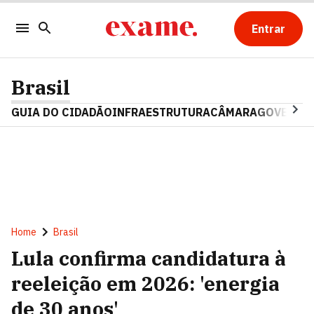
Entrar
Brasil
GUIA DO CIDADÃO
INFRAESTRUTURA
CÂMARA
GOVERNO 
Home
Brasil
Lula confirma candidatura à
reeleição em 2026: 'energia
de 30 anos'