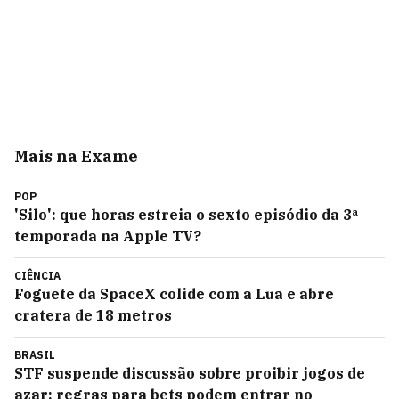
Mais na Exame
POP
'Silo': que horas estreia o sexto episódio da 3ª
temporada na Apple TV?
CIÊNCIA
Foguete da SpaceX colide com a Lua e abre
cratera de 18 metros
BRASIL
STF suspende discussão sobre proibir jogos de
azar; regras para bets podem entrar no