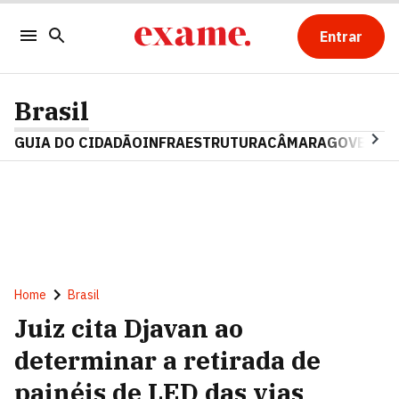
Entrar
Brasil
GUIA DO CIDADÃO
INFRAESTRUTURA
CÂMARA
GOVERNO 
Home
Brasil
Juiz cita Djavan ao
determinar a retirada de
painéis de LED das vias