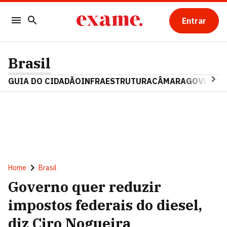
Entrar
Brasil
GUIA DO CIDADÃO
INFRAESTRUTURA
CÂMARA
GOVERNO 
Home
Brasil
Governo quer reduzir
impostos federais do diesel,
diz Ciro Nogueira