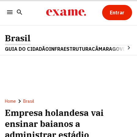
Entrar
Brasil
GUIA DO CIDADÃO
INFRAESTRUTURA
CÂMARA
GOVERNO 
Home
Brasil
Empresa holandesa vai
ensinar baianos a
administrar estádio