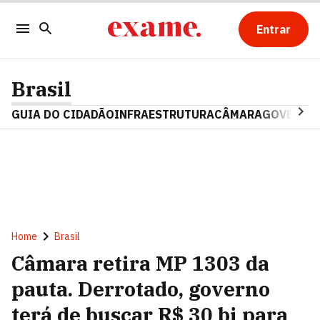
Entrar
Brasil
GUIA DO CIDADÃO
INFRAESTRUTURA
CÂMARA
GOVERNO 
Home
Brasil
Câmara retira MP 1303 da
pauta. Derrotado, governo
terá de buscar R$ 30 bi para