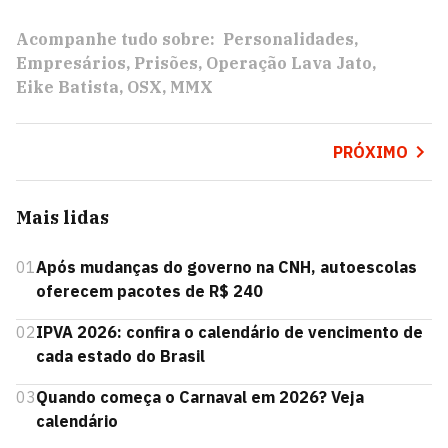
Acompanhe tudo sobre:
Personalidades
Empresários
Prisões
Operação Lava Jato
Eike Batista
OSX
MMX
PRÓXIMO
Mais lidas
01
Após mudanças do governo na CNH, autoescolas
oferecem pacotes de R$ 240
02
IPVA 2026: confira o calendário de vencimento de
cada estado do Brasil
03
Quando começa o Carnaval em 2026? Veja
calendário