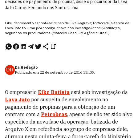
decisões de pagamento de propina", disse o procurador da Lava
Jato Carlos Fernando dos Santos Lima
Eike: depoimento espont&acirc;neo de Eike &agrave; for&ccedil;a-tarefa da
Lava Jato foi uma pe&ccedil;a-chave das investiga&ccedil;&otilde;es,
segundos os procuradores (Marcello Casal Jr/ Agência Brasil)
Da Redação
DR
Publicado em
22 de setembro de 2016
13h05
.
O empresário
Eike Batista
está sob investigação da
Lava Jato
por suspeita de envolvimento no
pagamento de propinas para a obtenção de um
contrato com a
Petrobras
, apesar de não ter sido alvo
específico da nova fase da operação, batizada de
Arquivo X em referência ao grupo de empresas dele,
afirmou nesta quinta-feira a força-tarefa do Ministério