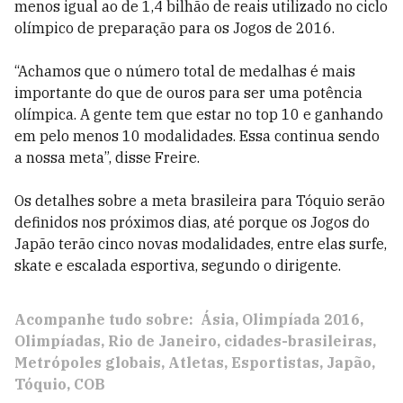
menos igual ao de 1,4 bilhão de reais utilizado no ciclo
olímpico de preparação para os Jogos de 2016.
“Achamos que o número total de medalhas é mais
importante do que de ouros para ser uma potência
olímpica. A gente tem que estar no top 10 e ganhando
em pelo menos 10 modalidades. Essa continua sendo
a nossa meta”, disse Freire.
Os detalhes sobre a meta brasileira para Tóquio serão
definidos nos próximos dias, até porque os Jogos do
Japão terão cinco novas modalidades, entre elas surfe,
skate e escalada esportiva, segundo o dirigente.
Acompanhe tudo sobre:
Ásia
Olimpíada 2016
Olimpíadas
Rio de Janeiro
cidades-brasileiras
Metrópoles globais
Atletas
Esportistas
Japão
Tóquio
COB