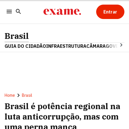
Entrar
Brasil
GUIA DO CIDADÃO
INFRAESTRUTURA
CÂMARA
GOVERNO 
Home
Brasil
Brasil é potência regional na
luta anticorrupção, mas com
uma perna manca