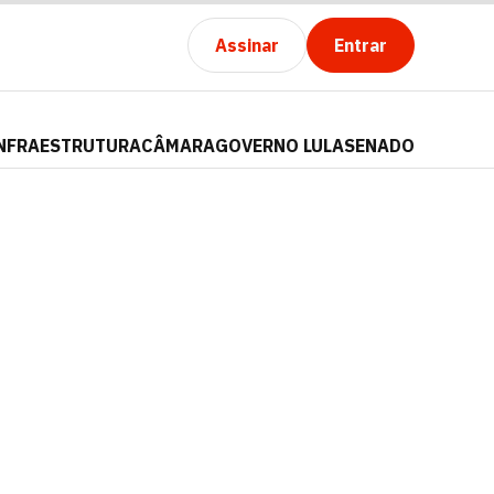
Assinar
Entrar
NFRAESTRUTURA
CÂMARA
GOVERNO LULA
SENADO