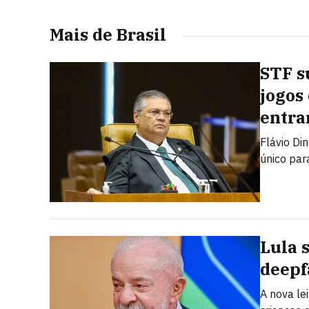
Mais de Brasil
STF s
jogos
entra
Flávio Di
único par
Lula 
deepf
A nova le