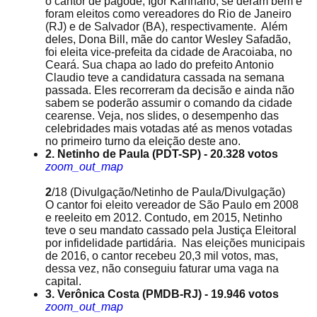
o cantor de pagode, Igor Kannario, se deram bem e
foram eleitos como vereadores do Rio de Janeiro
(RJ) e de Salvador (BA), respectivamente. Além
deles, Dona Bill, mãe do cantor Wesley Safadão,
foi eleita vice-prefeita da cidade de Aracoiaba, no
Ceará. Sua chapa ao lado do prefeito Antonio
Claudio teve a candidatura cassada na semana
passada. Eles recorreram da decisão e ainda não
sabem se poderão assumir o comando da cidade
cearense. Veja, nos slides, o desempenho das
celebridades mais votadas até as menos votadas
no primeiro turno da eleição deste ano.
2. Netinho de Paula (PDT-SP) - 20.328 votos
zoom_out_map
2
/18
(Divulgação/Netinho de Paula/Divulgação)
O cantor foi eleito vereador de São Paulo em 2008
e reeleito em 2012. Contudo, em 2015, Netinho
teve o seu mandato cassado pela Justiça Eleitoral
por infidelidade partidária. Nas eleições municipais
de 2016, o cantor recebeu 20,3 mil votos, mas,
dessa vez, não conseguiu faturar uma vaga na
capital.
3. Verônica Costa (PMDB-RJ) - 19.946 votos
zoom_out_map