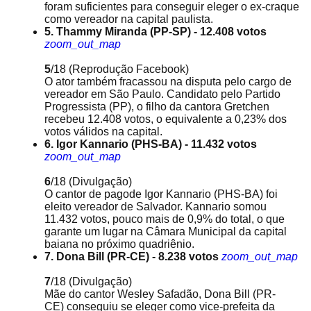
foram suficientes para conseguir eleger o ex-craque
como vereador na capital paulista.
5. Thammy Miranda (PP-SP) - 12.408 votos
zoom_out_map
5
/18
(Reprodução Facebook)
O ator também fracassou na disputa pelo cargo de
vereador em São Paulo. Candidato pelo Partido
Progressista (PP), o filho da cantora Gretchen
recebeu 12.408 votos, o equivalente a 0,23% dos
votos válidos na capital.
6. Igor Kannario (PHS-BA) - 11.432 votos
zoom_out_map
6
/18
(Divulgação)
O cantor de pagode Igor Kannario (PHS-BA) foi
eleito vereador de Salvador. Kannario somou
11.432 votos, pouco mais de 0,9% do total, o que
garante um lugar na Câmara Municipal da capital
baiana no próximo quadriênio.
7. Dona Bill (PR-CE) - 8.238 votos
zoom_out_map
7
/18
(Divulgação)
Mãe do cantor Wesley Safadão, Dona Bill (PR-
CE) conseguiu se eleger como vice-prefeita da