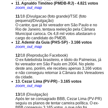
11. Agnaldo Timóteo (PMDB-RJ) - 4.821 votos
zoom_out_map
11
/18
(Divulgacao (foto grande)/TSE (foto
pequena)/Divulgação)
O cantor, que já foi vereador em São Paulo e no
Rio de Janeiro, tentava reeleição pela Câmara
Municipal carioca. Os 4,8 mil votos afastaram o
cargo do candidato do PMDB.
12. Ademir da Guia (PHS-SP) - 3.166 votos
zoom_out_map
12
/18
(Reprodução Facebook)
O ex-futebolista brasileiro, e ídolo do Palmeiras, já
foi vereador em São Paulo em 2004. No pleito
deste ano, porém, ele recebeu apenas 3.166 votos
e não conseguiu retornar à Câmara dos Vereadores
da cidade.
13. Cezar Lima (PV-PR) - 3.165 votos
zoom_out_map
13
/18
(Divulgação)
Após ter se consagrado BBB, Cezar Lima (PV-PR)
seguiu os planos de tentar carreira política. O ex-
BBB conseguiu 3.165 votos, o que não foi