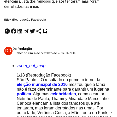
elencam a lista dos famosos que até tentaram, mas foram
derrotados nas urnas
title= (Reprodução Facebook)
Da Redação
DR
Publicado em
4 de outubro de 2016
07h00
.
zoom_out_map
1
/18
(Reprodução Facebook)
São Paulo – O resultado do primeiro turno da
eleição municipal de 2016
mostrou que a fama
não é fator determinante para garantir um lugar na
política
. Algumas
celebridades
, como o cantor
Netinho de Paula, Thammy Miranda e Marcelinho
Carioca elencam a lista dos famosos que até
tentaram, mas foram derrotados nas urnas. Por
outro lado, Verônica Costa, a Mãe Loura do Funk, e