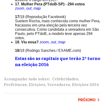
17. Mulher Pera (PTdoB-SP) - 294 votos
zoom_out_map
17
/18
(Reprodução Facebook)
Suelem Rocha, mais conhecida como mulher Pera,
fracassou em uma eleição pela terceira vez
consecutiva. Como candidata a vereadora em São
Paulo, pelo PTdoB, a modelo teve apenas 294
votos.
18. Viu essa?
zoom_out_map
18
/18
(Rodrigo Sanches / EXAME.com)
Estas são as capitais que terão 2º turno
na eleição 2016
Acompanhe tudo sobre:
Celebridades
Prefeituras
Eleições
Vereadores
Eleições 2016
PRÓXIMO