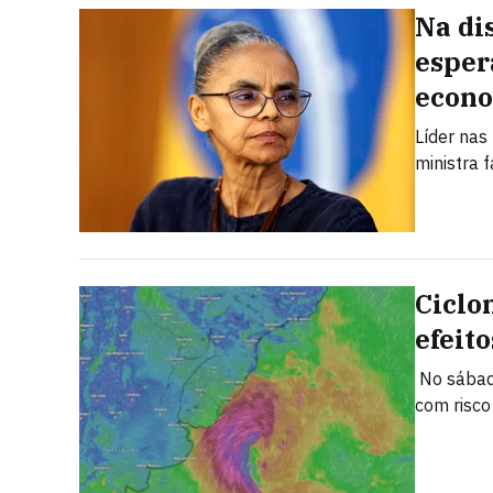
Na di
esper
econ
Líder nas
ministra 
Ciclo
efeito
No sábado
com risco