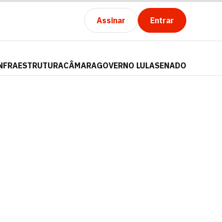
Assinar
Entrar
NFRAESTRUTURA
CÂMARA
GOVERNO LULA
SENADO