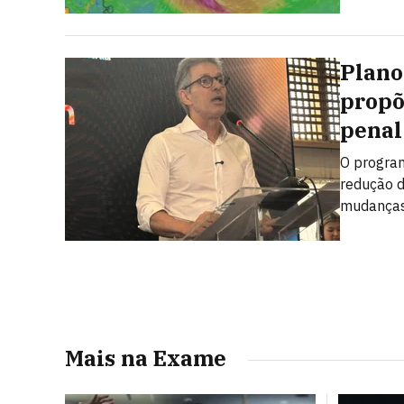
Plano
propõ
penal
O program
redução d
mudanças 
Mais na Exame