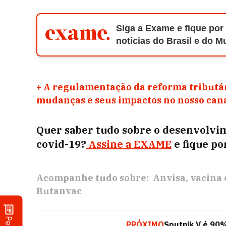
Siga a Exame e fique por
notícias do Brasil e do 
+
A regulamentação da reforma tributár
mudanças e seus impactos no nosso ca
Quer saber tudo sobre o desenvolvime
covid-19?
Assine a EXAME
e fique po
Acompanhe tudo sobre:
Anvisa
vacina 
Butanvac
PRÓXIMO
Sputnik V é 90% 