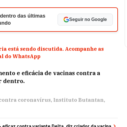
 dentro das últimas
Seguir no Google
Mundo
ia está sendo discutida. Acompanhe as
nal do WhatsApp
nto e eficácia de vacinas contra a
r dentro.
contra coronavírus
Instituto Butantan
eficaz contra variante Delta, diz criador da vacina