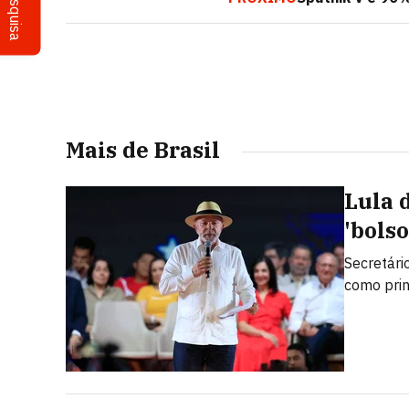
Pesquisa
Mais de Brasil
Lula 
'bolso
Secretári
como prin