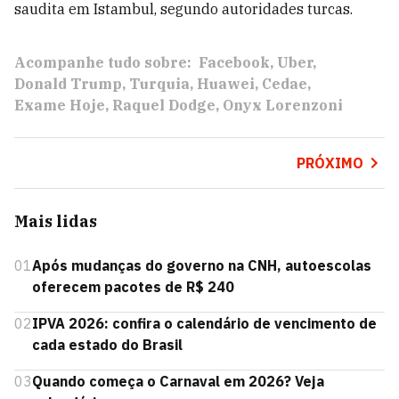
saudita em Istambul, segundo autoridades turcas.
Acompanhe tudo sobre:
Facebook
Uber
Donald Trump
Turquia
Huawei
Cedae
Exame Hoje
Raquel Dodge
Onyx Lorenzoni
PRÓXIMO
Mais lidas
01
Após mudanças do governo na CNH, autoescolas
oferecem pacotes de R$ 240
02
IPVA 2026: confira o calendário de vencimento de
cada estado do Brasil
03
Quando começa o Carnaval em 2026? Veja