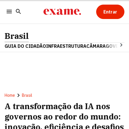
Entrar
Brasil
GUIA DO CIDADÃO
INFRAESTRUTURA
CÂMARA
GOVERNO 
Home
Brasil
A transformação da IA nos
governos ao redor do mundo:
inovação, eficiência e desafios