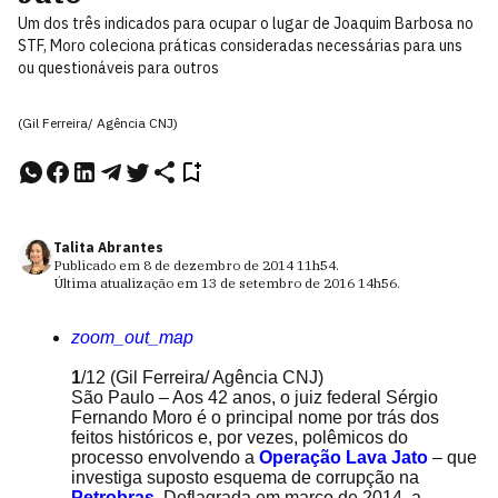
Um dos três indicados para ocupar o lugar de Joaquim Barbosa no
STF, Moro coleciona práticas consideradas necessárias para uns
ou questionáveis para outros
(Gil Ferreira/ Agência CNJ)
Talita Abrantes
Publicado em
8 de dezembro de 2014
11h54
.
Última atualização em
13 de setembro de 2016
14h56
.
zoom_out_map
1
/12
(Gil Ferreira/ Agência CNJ)
São Paulo – Aos 42 anos, o juiz federal Sérgio
Fernando Moro é o principal nome por trás dos
feitos históricos e, por vezes, polêmicos do
processo envolvendo a
Operação Lava Jato
– que
investiga suposto esquema de corrupção na
Petrobras
. Deflagrada em março de 2014, a