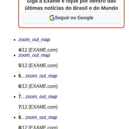
Siga a Exame e fique por dentro das
últimas notícias do Brasil e do Mundo
Seguir no Google
zoom_out_map
4
/12
(EXAME.com)
zoom_out_map
5
/12
(EXAME.com)
.
6. .
zoom_out_map
6
/12
(EXAME.com)
.
7. .
zoom_out_map
7
/12
(EXAME.com)
.
8. .
zoom_out_map
8
/12
(EXAME.com)