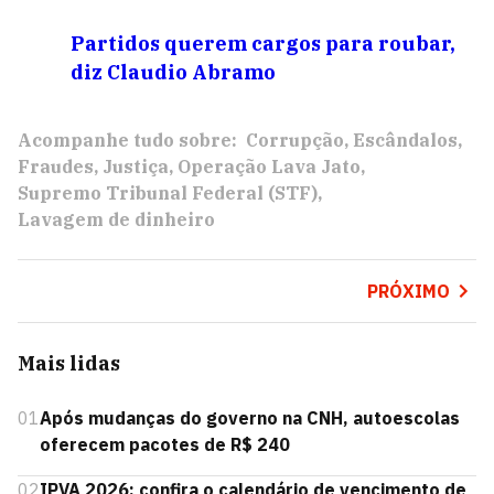
Partidos querem cargos para roubar,
diz Claudio Abramo
Acompanhe tudo sobre:
Corrupção
Escândalos
Fraudes
Justiça
Operação Lava Jato
Supremo Tribunal Federal (STF)
Lavagem de dinheiro
PRÓXIMO
Mais lidas
01
Após mudanças do governo na CNH, autoescolas
oferecem pacotes de R$ 240
02
IPVA 2026: confira o calendário de vencimento de