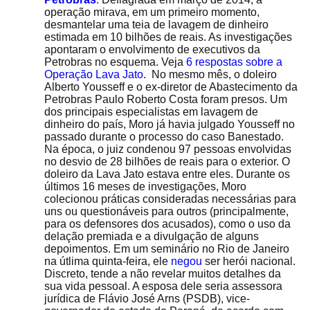
operação mirava, em um primeiro momento,
desmantelar uma teia de lavagem de dinheiro
estimada em 10 bilhões de reais. As investigações
apontaram o envolvimento de executivos da
Petrobras no esquema. Veja
6 respostas sobre a
Operação Lava Jato
. No mesmo mês, o doleiro
Alberto Yousseff e o ex-diretor de Abastecimento da
Petrobras Paulo Roberto Costa foram presos. Um
dos principais especialistas em lavagem de
dinheiro do país, Moro já havia julgado Yousseff no
passado durante o processo do caso Banestado.
Na época, o juiz condenou 97 pessoas envolvidas
no desvio de 28 bilhões de reais para o exterior. O
doleiro da Lava Jato estava entre eles. Durante os
últimos 16 meses de investigações, Moro
colecionou práticas consideradas necessárias para
uns ou questionáveis para outros (principalmente,
para os defensores dos acusados), como o uso da
delação premiada e a divulgação de alguns
depoimentos. Em um seminário no Rio de Janeiro
na útlima quinta-feira, ele
negou
ser herói nacional.
Discreto, tende a não revelar muitos detalhes da
sua vida pessoal. A esposa dele seria assessora
jurídica de Flávio José Arns (PSDB), vice-