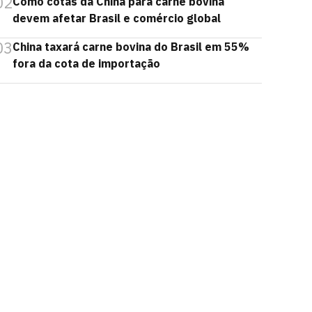
02
Como cotas da China para carne bovina
devem afetar Brasil e comércio global
03
China taxará carne bovina do Brasil em 55%
fora da cota de importação