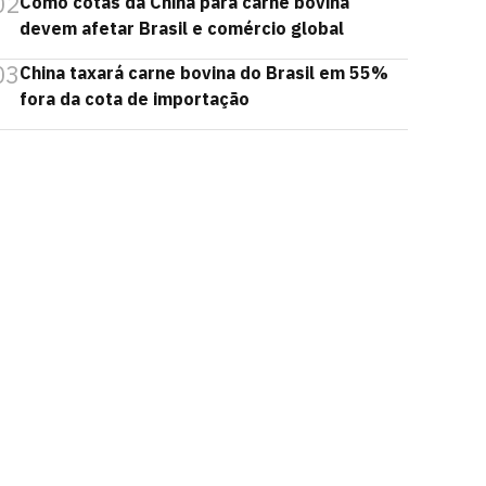
02
Como cotas da China para carne bovina
devem afetar Brasil e comércio global
03
China taxará carne bovina do Brasil em 55%
fora da cota de importação