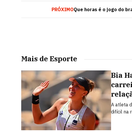
PRÓXIMO
Que horas é o jogo do br
Mais de Esporte
Bia H
carre
relaç
A atleta 
difícil n