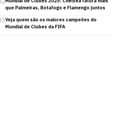
02
Mundial de Clubes 2025: Chelsea fatura mais
que Palmeiras, Botafogo e Flamengo juntos
03
Veja quem são os maiores campeões do
Mundial de Clubes da FIFA