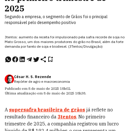
2025
Segundo a empresa, o segmento de Grãos foi o principal
responsável pelo desempenho positivo
3tentos: aumento da receita foi impulsionado pela safra recorde de soja no
Mato Grosso, um dos maiores produtores do grão no Brasil, além da forte
demanda por farelo de soja e biodiesel. (3Tentos/Divulgação)
César H. S. Rezende
Repórter de agro e macroeconomia
Publicado em
8 de maio de 2025
18h02
.
Última atualização em
8 de maio de 2025
18h38
.
A
supersafra brasileira de grãos
já reflete no
resultado financeiro da
3tentos
. No primeiro
trimestre de 2025, a companhia registrou um lucro
líquido de R$ 192,4 milhões, o que representa um