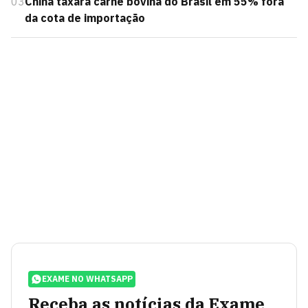
03
China taxará carne bovina do Brasil em 55% fora
da cota de importação
EXAME NO WHATSAPP
Receba as notícias da Exame