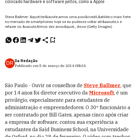
colocado hardware e software juntos, como a Apple
Steve Ballmer: &quot;ter&iacute;amos uma posi&ccedil;&atilde;o mais forte
no mercado de smartphones hoje se eu pudesse voltar atr&aacute;s e
refazer os &uacute;ltimos dez anos&quot;, disse (Getty Images)
Da Redação
DR
Publicado em
5 de março de 2014
08h18
.
São Paulo - Ouvir os conselhos de
Steve Ballmer
, que
por 14 anos foi diretor executivo da
Microsoft
, é um
privilégio, especialmente para estudantes de
administração e empreendedores. O 30º funcionário a
ser contratado por Bill Gates, apenas cinco após criar
a empresa de software, contou sua experiência a
estudantes da Saïd Business School, na Universidade
de Oxford, no dia 28 de fevereiro. O vídeo com trechos