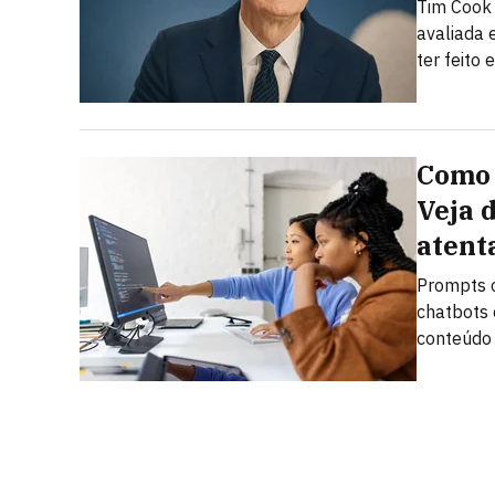
Tim Cook
avaliada 
ter feito
Como 
Veja 
atent
Prompts c
chatbots 
conteúdo