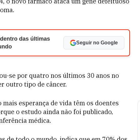
 o novo fármaco ataca um gene defeituoso
noma.
 dentro das últimas
Seguir no Google
Mundo
cou-se por quatro nos últimos 30 anos no
r outro tipo de câncer.
 mais esperança de vida têm os doentes
que o estudo ainda não foi publicado,
ferência médica.
oas de todo o mundo, indica que em 70% dos