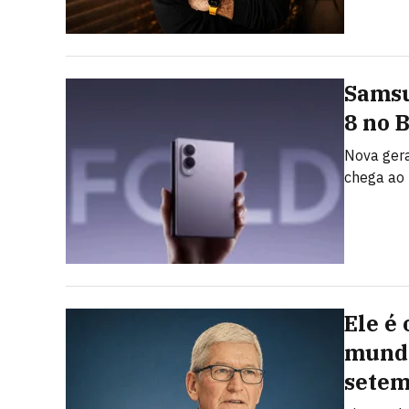
Samsu
8 no 
Nova gera
chega ao 
Ele é
mundo
sete