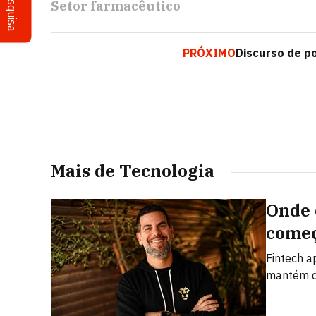
Pesquisa
Setor farmacêutico
PRÓXIMO
Discurso de p
Mais de Tecnologia
Onde 
começ
Fintech a
mantém d