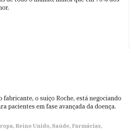
mor.
io fabricante, o suíço Roche, está negociando
para pacientes em fase avançada da doença.
ropa
Reino Unido
Saúde
Farmácias