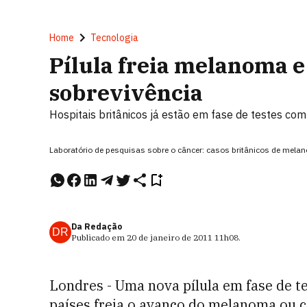
Home
Tecnologia
Pílula freia melanoma e
sobrevivência
Hospitais britânicos já estão em fase de testes co
Laboratório de pesquisas sobre o câncer: casos britânicos de mela
Da Redação
DR
Publicado em
20 de janeiro de 2011
11h08
.
Londres - Uma nova pílula em fase de t
países freia o avanço do melanoma ou c