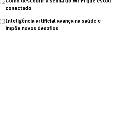
02
Como descobrir a senha do Wi-Fi que estou
conectado
03
Inteligência artificial avança na saúde e
impõe novos desafios