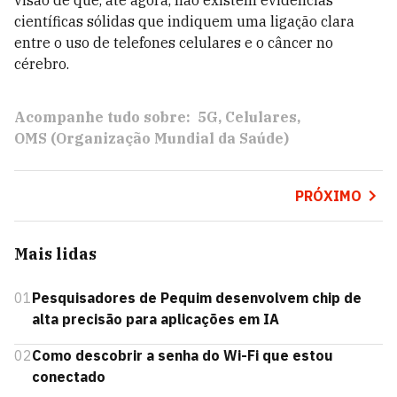
visão de que, até agora, não existem evidências
científicas sólidas que indiquem uma ligação clara
entre o uso de telefones celulares e o câncer no
cérebro.
Acompanhe tudo sobre:
5G
Celulares
OMS (Organização Mundial da Saúde)
PRÓXIMO
Mais lidas
01
Pesquisadores de Pequim desenvolvem chip de
alta precisão para aplicações em IA
02
Como descobrir a senha do Wi-Fi que estou
conectado