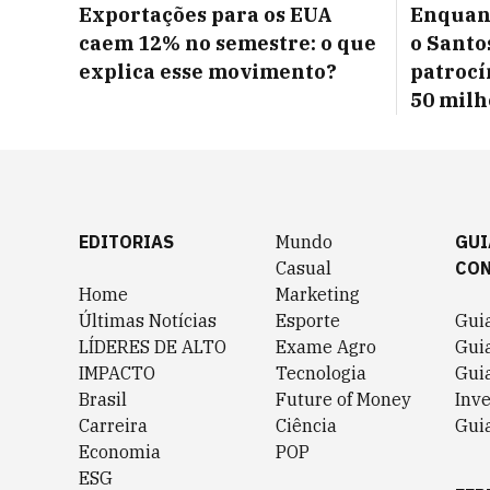
Exportações para os EUA
Enquan
caem 12% no semestre: o que
o Santo
explica esse movimento?
patrocí
50 milh
EDITORIAS
Mundo
GUI
Casual
CO
Home
Marketing
Últimas Notícias
Esporte
Gui
LÍDERES DE ALTO
Exame Agro
Gui
IMPACTO
Tecnologia
Gui
Brasil
Future of Money
Inv
Carreira
Ciência
Guia
Economia
POP
ESG