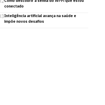
02
Como descobrir a senha do Wi-Fi que estou
conectado
03
Inteligência artificial avança na saúde e
impõe novos desafios