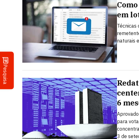
Como 
em lo
Técnicas 
remetent
naturais 
Pesquisa
Redat
cente
6 mes
Aprovado 
para vota
concentra
3 de set