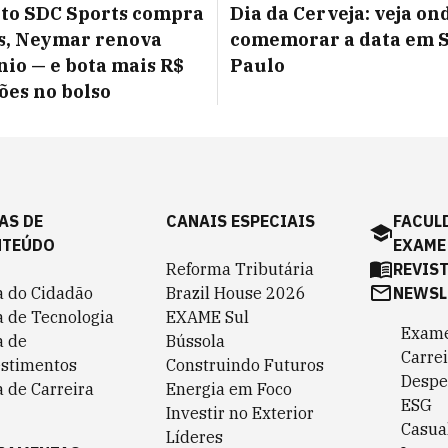
to SDC Sports compra
Dia da Cerveja: veja on
s, Neymar renova
comemorar a data em 
nio — e bota mais R$
Paulo
ões no bolso
AS DE
CANAIS ESPECIAIS
FACUL
NTEÚDO
EXAME
Reforma Tributária
REVIS
a do Cidadão
Brazil House 2026
NEWSL
a de Tecnologia
EXAME Sul
Exame
a de
Bússola
Carrei
estimentos
Construindo Futuros
Despe
 de Carreira
Energia em Foco
ESG
Investir no Exterior
Casua
Líderes