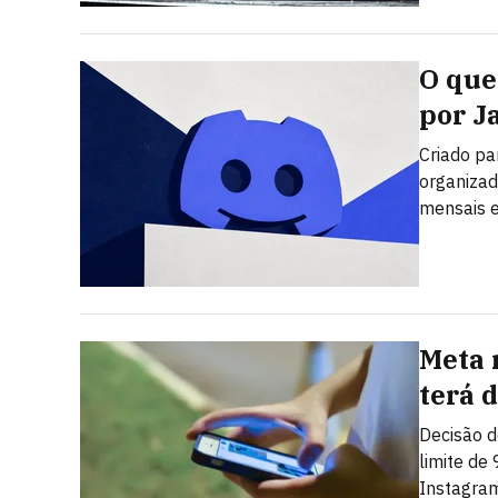
O que 
por J
Criado pa
organizad
mensais e
Meta 
terá 
Decisão d
limite de
Instagra